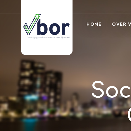
HOME
OVER 
Soc