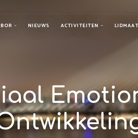
VBOR
NIEUWS
ACTIVITEITEN
LIDMAA
iaal Emotio
Ontwikkelin