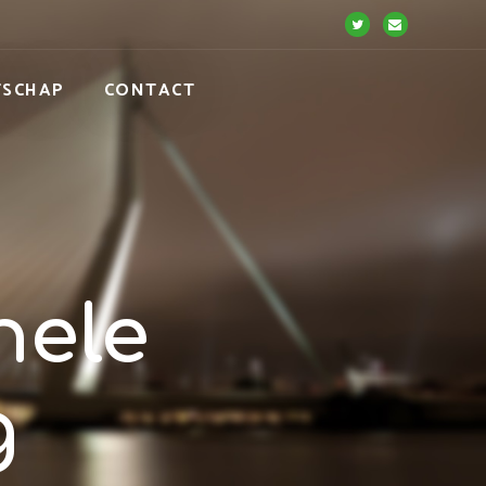
TSCHAP
CONTACT
nele
g